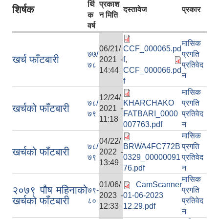
र्थि
प्रकाश
शिर्षक
दस्तावेज
प्रकार
क
न मिति
वर्ष
मासिक
06/21/
CCF_000065.pd
७७/
प्रगति
खर्च फाँटबारी
2021 -
f
,
७८
प्रतिवेद
14:44
CCF_000066.pd
न
f
मासिक
12/24/
७८/
KHARCHAKO
प्रगति
खर्चको फाँटबारी
2021 -
७९
FATBARI_0000
प्रतिवेद
11:18
007763.pdf
न
मासिक
04/22/
७८/
BRWA4FC772B
प्रगति
खर्चको फाँटबारी
2022 -
७९
0329_00000091
प्रतिवेद
13:49
76.pdf
न
मासिक
01/06/
CamScanner
२०७९ पौष महिनाको
७९-
प्रगति
2023 -
01-06-2023
खर्चको फाँटबारी
८०
प्रतिवेद
12:33
12.29.pdf
न