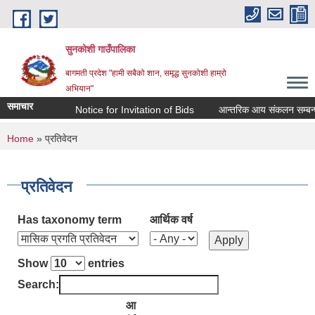
Skip to main content
सुनकोशी गाउँपालिका
बागमती प्रदेश "हामी सबैको शान, समृद्ध सुनकोशी हाम्रो
अभियान"
समाचार
Notice for Invitation of Bids
आन्तरिक आय संकलन सम्बन्धी कार्यको
You are here
Home
» प्रतिवेदन
प्रतिवेदन
Has taxonomy term
आर्थिक वर्ष
Show
entries
Search:
आ