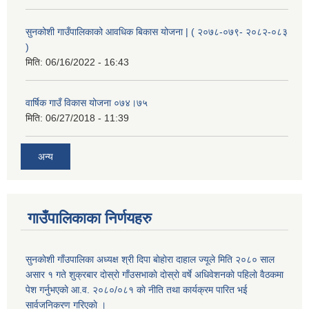
सुनकोशी गाउँपालिकाको आवधिक बिकास योजना | ( २०७८-०७९- २०८२-०८३
)
मिति:
06/16/2022 - 16:43
वार्षिक गाउँ विकास योजना ०७४।७५
मिति:
06/27/2018 - 11:39
अन्य
गाउँपालिकाका निर्णयहरु
सुनकाेशी गाँउपालिका अध्यक्ष श्री दिपा बाेहाेरा दाहाल ज्यूले मिति २०८० साल
असार १ गते शुक्रबार दाेस्राे गाँउसभाकाे दाेस्राे वर्षे अधिवेशनकाे पहिलाे वैठकमा
पेश गर्नुभएकाे आ.व. २०८०/०८१ काे नीति तथा कार्यक्रम पारित भई
सार्वजनिकरण गरिएकाे ।