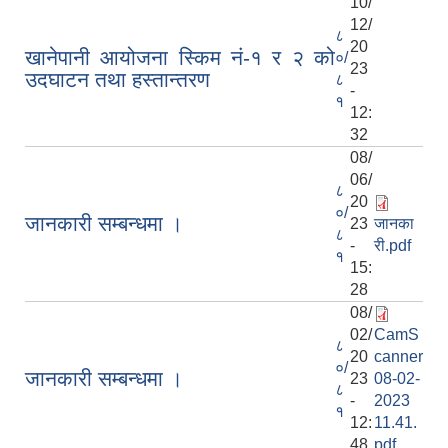
10/
12/
८
20
खानेपानी आयोजना स्किम नं-१ र २ को
०/
23
उदघाटन तथा हस्तान्तरण
८
-
१
12:
32
08/
06/
८
20
०/
जानकारी सम्बन्धमा ।
23
जानका
८
-
री.pdf
१
15:
28
08/
02/
CamS
८
20
canner
०/
जानकारी सम्बन्धमा ।
23
08-02-
८
-
2023
१
12:
11.41.
48
pdf