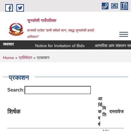
Skip to main content
सुनकोशी गाउँपालिका
बागमती प्रदेश "हामी सबैको शान, समृद्ध सुनकोशी हाम्रो
अभियान"
समाचार
Notice for Invitation of Bids
आन्तरिक आय संकलन सम्बन्धी कार
You are here
Home
»
प्रतिवेदन
» प्रकाशन
प्रकाशन
Search:
आ
र्थि
मि
शिर्षक
क
दस्तावेज
ति
व
र्ष