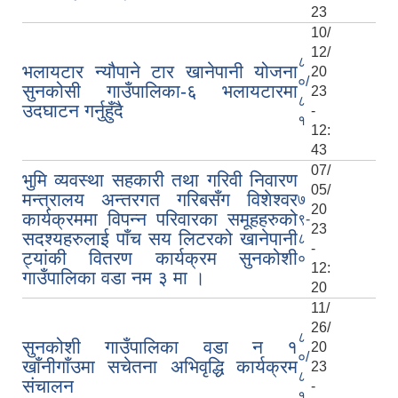
23
10/
12/
८
भलायटार न्यौपाने टार खानेपानी योजना
20
०/
सुनकोसी गाउँपालिका-६ भलायटारमा
23
८
उदघाटन गर्नुहुँदै
-
१
12:
43
07/
भुमि व्यवस्था सहकारी तथा गरिवी निवारण
05/
मन्त्रालय अन्तरगत गरिबसँग विशेश्वर
७
20
कार्यक्रममा विपन्न परिवारका समूहहरुको
९-
23
सदश्यहरुलाई पाँच सय लिटरको खानेपानी
८
-
ट्यांकी वितरण कार्यक्रम सुनकोशी
०
12:
गाउँपालिका वडा नम ३ मा ।
20
11/
26/
८
सुनकोशी गाउँपालिका वडा न १
20
०/
खाँनीगाँउमा सचेतना अभिवृद्धि कार्यक्रम
23
८
संचालन
-
१