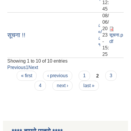
12:
45
08/
06/
८
20
०/
सूचना !!
23
सूचना.p
८
-
df
१
15:
25
Showing 1 to 10 of 10 entries
Previous
1
Next
Pages
« first
‹ previous
1
2
3
4
next ›
last »