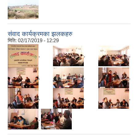
संवाद कार्यक्रमका झलकहरु
मिति:
02/17/2019 - 12:29
,
,
,
,
,
,
,
,
,
,