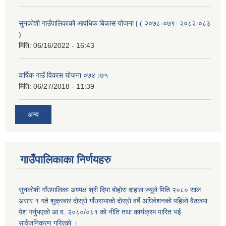
सुनकोशी गाउँपालिकाको आवधिक बिकास योजना | ( २०७८-०७९- २०८२-०८३
)
मिति:
06/16/2022 - 16:43
वार्षिक गाउँ विकास योजना ०७४।७५
मिति:
06/27/2018 - 11:39
अन्य
गाउँपालिकाका निर्णयहरु
सुनकाेशी गाँउपालिका अध्यक्ष श्री दिपा बाेहाेरा दाहाल ज्यूले मिति २०८० साल
असार १ गते शुक्रबार दाेस्राे गाँउसभाकाे दाेस्राे वर्षे अधिवेशनकाे पहिलाे वैठकमा
पेश गर्नुभएकाे आ.व. २०८०/०८१ काे नीति तथा कार्यक्रम पारित भई
सार्वजनिकरण गरिएकाे ।