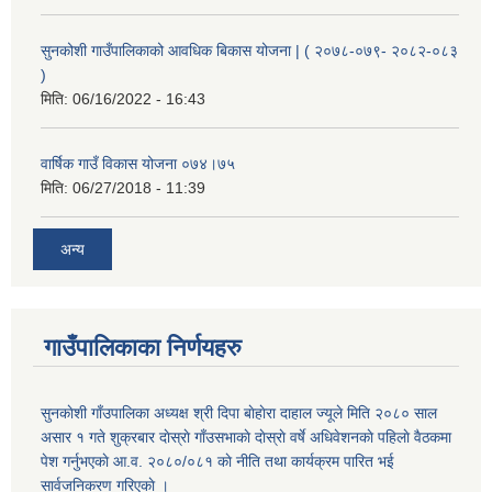
सुनकोशी गाउँपालिकाको आवधिक बिकास योजना | ( २०७८-०७९- २०८२-०८३
)
मिति:
06/16/2022 - 16:43
वार्षिक गाउँ विकास योजना ०७४।७५
मिति:
06/27/2018 - 11:39
अन्य
गाउँपालिकाका निर्णयहरु
सुनकाेशी गाँउपालिका अध्यक्ष श्री दिपा बाेहाेरा दाहाल ज्यूले मिति २०८० साल
असार १ गते शुक्रबार दाेस्राे गाँउसभाकाे दाेस्राे वर्षे अधिवेशनकाे पहिलाे वैठकमा
पेश गर्नुभएकाे आ.व. २०८०/०८१ काे नीति तथा कार्यक्रम पारित भई
सार्वजनिकरण गरिएकाे ।