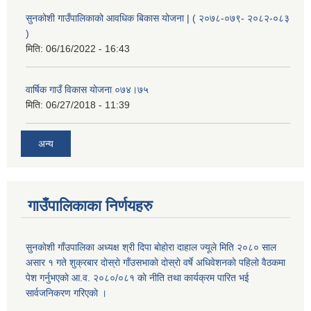
सुनकोशी गाउँपालिकाको आवधिक बिकास योजना | ( २०७८-०७९- २०८२-०८३
)
मिति:
06/16/2022 - 16:43
वार्षिक गाउँ विकास योजना ०७४।७५
मिति:
06/27/2018 - 11:39
अन्य
गाउँपालिकाका निर्णयहरु
सुनकाेशी गाँउपालिका अध्यक्ष श्री दिपा बाेहाेरा दाहाल ज्यूले मिति २०८० साल
असार १ गते शुक्रबार दाेस्राे गाँउसभाकाे दाेस्राे वर्षे अधिवेशनकाे पहिलाे वैठकमा
पेश गर्नुभएकाे आ.व. २०८०/०८१ काे नीति तथा कार्यक्रम पारित भई
सार्वजनिकरण गरिएकाे ।