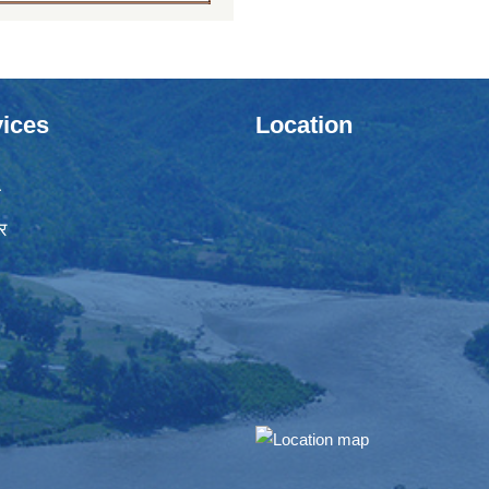
ices
Location
ा
र