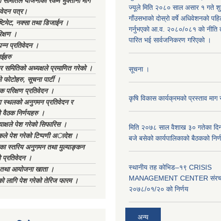
ा समितिले योजनाको रकम भुक्तानी माग
ज्यूले मिति २०८० साल असार १ गते शुक्
िवेदन पत्र।
गाँउसभाकाे दाेस्राे वर्षे अधिवेशनकाे पह
्टिमेट, नक्सा तथा डिजाईन ।
गर्नुभएकाे आ.व. २०८०/०८१ काे नीति 
िक्षण ।
पारित भई सार्वजनिकरण गरिएकाे ।
्पन्न प्रतिवेदन ।
ईहरु
र समितिको अध्यक्षले प्रमाणित गरेको ।
सूचना ।
 फोटोहरु, सूचना पार्टी ।
क परिक्षण प्रतिवेदन ।
कृषि विकास कार्यक्रमको प्रस्ताव माग 
स्थलको अनुगमन प्रतिवेदन र
 वैठक निर्णयहरु ।
ाक्षले पेश गरेको सिफारिस ।
मिति २०७८ साल वैशाख ३० गतेका दि
िकले पेश गरेको टिप्पणी अादेश ।
बजे बसेको कार्यपालिकाको बैठकको निर्
िका स्तरिय अनुगमन तथा मुल्याङ्कन
 प्रतिवेदन ।
स्थानीय तह कोभिड–१९ CRISIS
ा तथा आयोजना खाता ।
MANAGEMENT CENTER संरचना
ीको लागि पेश गरेको तेरिज फारम ।
२०७८/०१/२० को निर्णय
अन्य