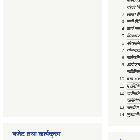
उपभोक्त
गरेको न
लागत ईष
नापी निर
कार्य सम
विलभरपा
डोरहाजि
योजनाको
सार्वजनि
आयोजना 
समितिको
वडा अध्य
प्राविध
गाउँपाल
समितिको
सम्झौत
भुक्तान
बजेट तथा कार्यक्रम